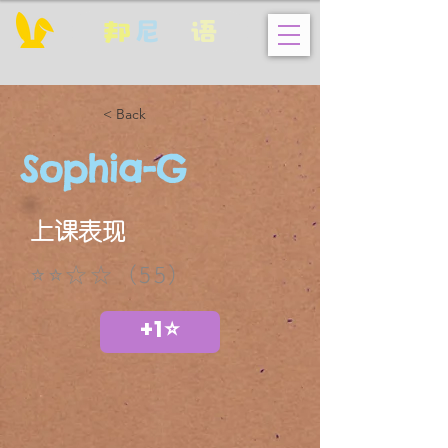
邦
尼
英
语
< Back
Sophia-G
上课表现
⭐⭐☆☆（55）
+1⭐