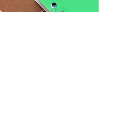
作业表
现
✏️✏️✎✎（55
）
+1✏️
邦
尼
英
语