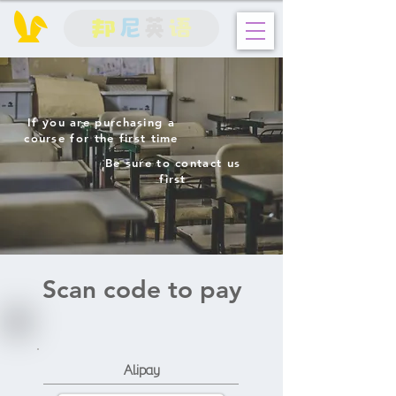
邦
尼
英
语
If you are purchasing a
course for the first time
Be sure to contact us
first
Scan code to pay
Alipay