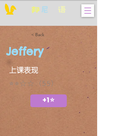
邦
尼
英
语
< Back
Jeffery
上课表现
⭐⭐☆☆（55）
+1⭐