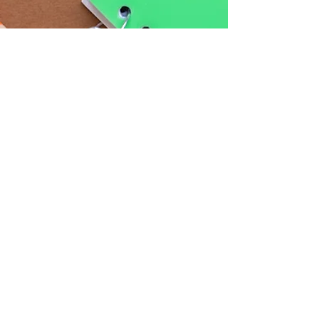
作业表
现
✏️✏️✎✎（55
）
+1✏️
邦
尼
英
语