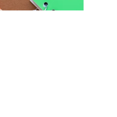
作业表
现
✏️✏️✎✎（55
）
+1✏️
邦
尼
英
语