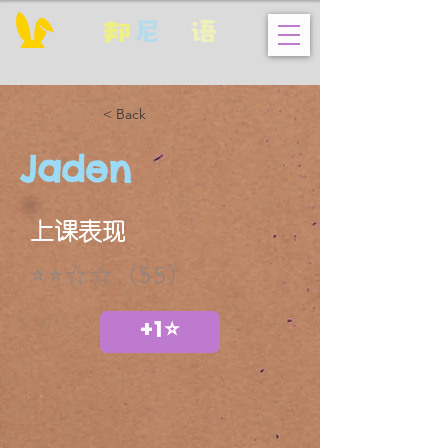
邦
尼
英
语
< Back
Jaden
上课表现
⭐⭐☆☆（55）
+1⭐