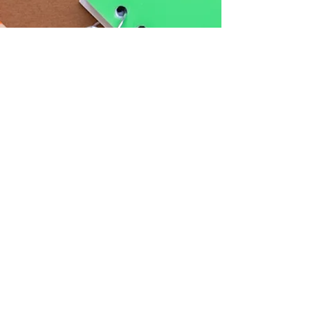
作业表
现
✏️✏️✎✎（55
）
+1✏️
邦
尼
英
语