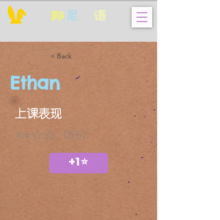
邦
尼
英
语
< Back
Ethan
上课表现
⭐⭐☆☆（55）
+1⭐