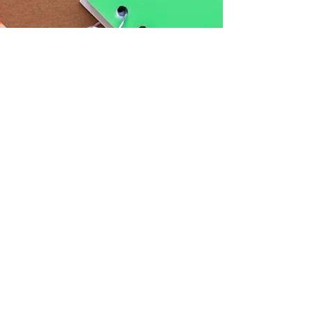
作业表
现
✏️✏️✎✎（55
）
+1✏️
邦
尼
英
语