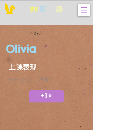
邦
尼
英
语
< Back
Olivia
上课表现
⭐⭐☆☆（55）
+1⭐